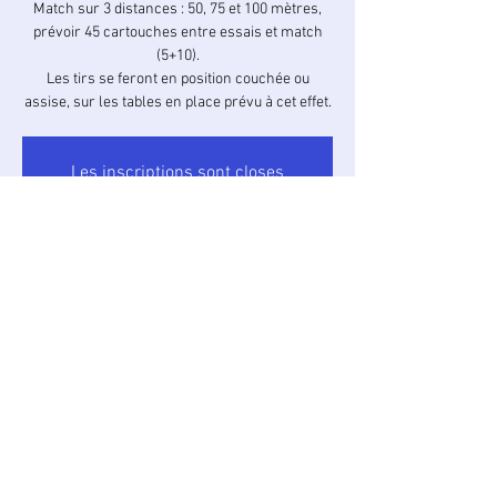
Match sur 3 distances : 50, 75 et 100 mètres,
prévoir 45 cartouches entre essais et match
(5+10).
Les tirs se feront en position couchée ou
assise, sur les tables en place prévu à cet effet.
Les inscriptions sont closes
Voir les autres concours
Heure et lieu
21 nov. 2021, 11:30 – 12:30 UTC+1
Caucalières, Pisse-Lièvre, 81200 Caucalières,
France