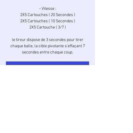
- Vitesse :
2X5 Cartouches ( 20 Secondes )
2X5 Cartouches ( 10 Secondes )
2X5 Cartouche ( 3/7 )
le tireur dispose de 3 secondes pour tirer
chaque balle, la cible pivotante s’effaçant 7
secondes entre chaque coup.
Les inscriptions sont closes
Voir autres événements
Heure et lieu
09 juin 2024, 10:30 – 11:30
Stand Max GAU, Camaillergue, 81100 Castres,
France