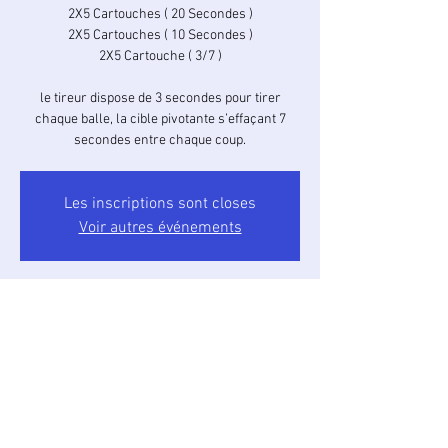
2X5 Cartouches ( 20 Secondes )
2X5 Cartouches ( 10 Secondes )
2X5 Cartouche ( 3/7 )
le tireur dispose de 3 secondes pour tirer
chaque balle, la cible pivotante s’effaçant 7
secondes entre chaque coup.
Les inscriptions sont closes
Voir autres événements
Heure et lieu
15 janv. 2023, 10:30 – 11:30
Stand Max GAU, Camaillergue, 81100 Castres,
France
À propos de l'événement