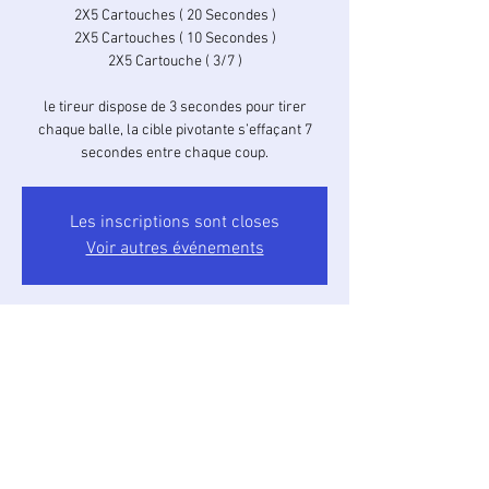
2X5 Cartouches ( 20 Secondes )
2X5 Cartouches ( 10 Secondes )
2X5 Cartouche ( 3/7 )
le tireur dispose de 3 secondes pour tirer
chaque balle, la cible pivotante s’effaçant 7
secondes entre chaque coup.
Les inscriptions sont closes
Voir autres événements
Heure et lieu
01 oct. 2023, 08:30 – 9:30
Stand Max GAU, Camaillergue, 81100 Castres,
France
À propos de l'événement