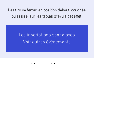
Les tirs se feront en position debout, couchée
ou assise, sur les tables prévu à cet effet.
Les inscriptions sont closes
Voir autres événements
Heure et lieu
06 avr. 2025, 09:00 – 9:30
Stand Max GAU, Camaillergue, 81100 Castres,
France
À propos de l'événement
Des armes de pret seront mis a diposition. 
Merci de le préciser lors de l'inscription.