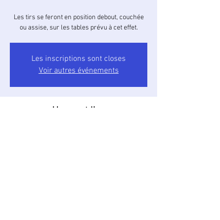
Les tirs se feront en position debout, couchée
ou assise, sur les tables prévu à cet effet.
Les inscriptions sont closes
Voir autres événements
Heure et lieu
07 avr. 2024, 09:30 – 10:00
Stand Max GAU, Camaillergue, 81100 Castres,
France
À propos de l'événement
Des armes de pret seront mis a diposition. 
Merci de le préciser lors de l'inscription.